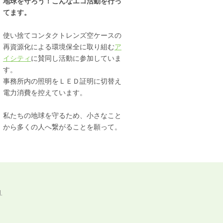
地球を守ろう！こんなエコ活動を行っ
てます。
使い捨てコンタクトレンズ空ケースの
再資源化による環境保全に取り組む
ア
イシティ
に賛同し活動に参加していま
す。
事務所内の照明をＬＥＤ証明に切替え
電力消費を控えています。
私たちの地球を守るため、小さなこと
から多くの人へ繋がることを願って。
.